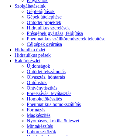
Pályázatok
Szolgáltatásaink
Gépfelújítások
Gépek áttelepítése
Öntödei projektek
Hidraulikus szerelések
Présgépek gyártása, felújítása
Pneumatikus szállítórendszerek telepítése
Célgépek gyártása
Hidraulika üzlet
Hidraulikus prések
Raktárkészlet
Újdonságok
Öntödei felszámolás
Olvasztás, hőntartás
Öntőüstök
Öntvénytisztítás
Porelszívás- leválasztás
Homokelőkészítés
Pneumatikus homokszállítás
Formázás
Magkészítés
Nyomásos, kokilla öntészet
Mintakészítés
Laboreszközök