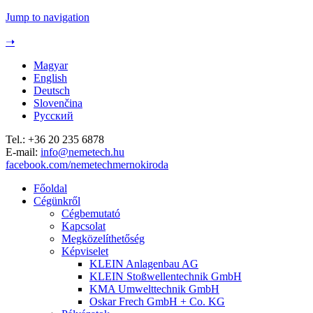
Jump to navigation
➝
Magyar
English
Deutsch
Slovenčina
Русский
Tel.: +36 20 235 6878
E-mail:
info@nemetech.hu
facebook.com/nemetechmernokiroda
Főoldal
Cégünkről
Cégbemutató
Kapcsolat
Megközelíthetőség
Képviselet
KLEIN Anlagenbau AG
KLEIN Stoßwellentechnik GmbH
KMA Umwelttechnik GmbH
Oskar Frech GmbH + Co. KG