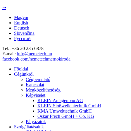
Jump to navigation
➝
Magyar
English
Deutsch
Slovenčina
Русский
Tel.: +36 20 235 6878
E-mail:
info@nemetech.hu
facebook.com/nemetechmernokiroda
Főoldal
Cégünkről
Cégbemutató
Kapcsolat
Megközelíthetőség
Képviselet
KLEIN Anlagenbau AG
KLEIN Stoßwellentechnik GmbH
KMA Umwelttechnik GmbH
Oskar Frech GmbH + Co. KG
Pályázatok
Szolgáltatásaink