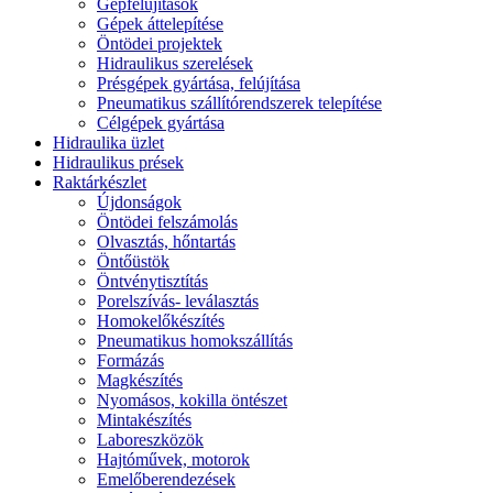
Gépfelújítások
Gépek áttelepítése
Öntödei projektek
Hidraulikus szerelések
Présgépek gyártása, felújítása
Pneumatikus szállítórendszerek telepítése
Célgépek gyártása
Hidraulika üzlet
Hidraulikus prések
Raktárkészlet
Újdonságok
Öntödei felszámolás
Olvasztás, hőntartás
Öntőüstök
Öntvénytisztítás
Porelszívás- leválasztás
Homokelőkészítés
Pneumatikus homokszállítás
Formázás
Magkészítés
Nyomásos, kokilla öntészet
Mintakészítés
Laboreszközök
Hajtóművek, motorok
Emelőberendezések