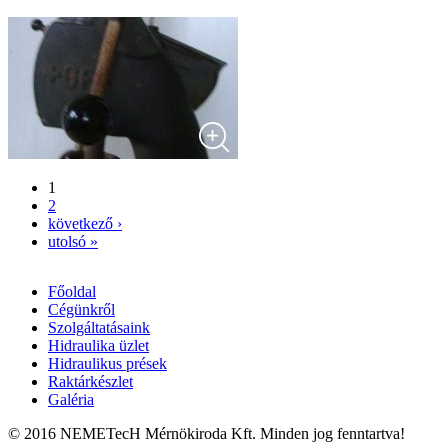
1
Oldalak
2
következő ›
utolsó »
Főoldal
Cégünkről
Főmenü
Szolgáltatásaink
Hidraulika üzlet
Hidraulikus prések
Raktárkészlet
Galéria
© 2016 NEMETecH Mérnökiroda Kft. Minden jog fenntartva!