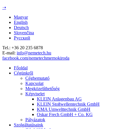
Jump to navigation
➝
Magyar
English
Deutsch
Slovenčina
Русский
Tel.: +36 20 235 6878
E-mail:
info@nemetech.hu
facebook.com/nemetechmernokiroda
Főoldal
Cégünkről
Cégbemutató
Kapcsolat
Megközelíthetőség
Képviselet
KLEIN Anlagenbau AG
KLEIN Stoßwellentechnik GmbH
KMA Umwelttechnik GmbH
Oskar Frech GmbH + Co. KG
Pályázatok
Szolgáltatásaink