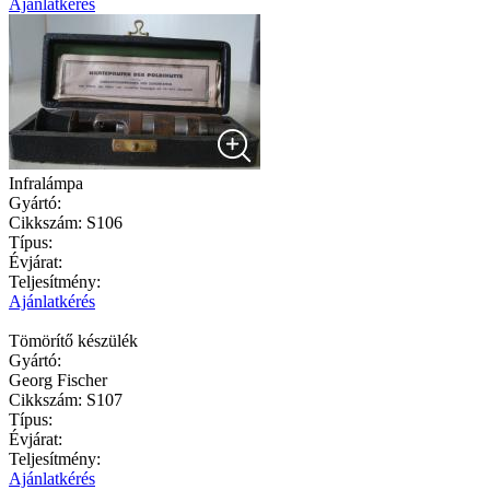
Ajánlatkérés
Infralámpa
Gyártó:
Cikkszám:
S106
Típus:
Évjárat:
Teljesítmény:
Ajánlatkérés
Tömörítő készülék
Gyártó:
Georg Fischer
Cikkszám:
S107
Típus:
Évjárat:
Teljesítmény:
Ajánlatkérés