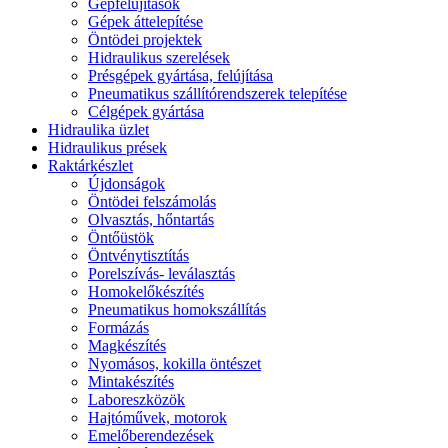
Gépfelújítások
Gépek áttelepítése
Öntödei projektek
Hidraulikus szerelések
Présgépek gyártása, felújítása
Pneumatikus szállítórendszerek telepítése
Célgépek gyártása
Hidraulika üzlet
Hidraulikus prések
Raktárkészlet
Újdonságok
Öntödei felszámolás
Olvasztás, hőntartás
Öntőüstök
Öntvénytisztítás
Porelszívás- leválasztás
Homokelőkészítés
Pneumatikus homokszállítás
Formázás
Magkészítés
Nyomásos, kokilla öntészet
Mintakészítés
Laboreszközök
Hajtóművek, motorok
Emelőberendezések