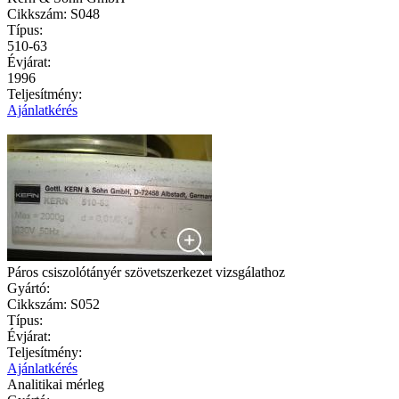
Cikkszám:
S048
Típus:
510-63
Évjárat:
1996
Teljesítmény:
Ajánlatkérés
Páros csiszolótányér szövetszerkezet vizsgálathoz
Gyártó:
Cikkszám:
S052
Típus:
Évjárat:
Teljesítmény:
Ajánlatkérés
Analitikai mérleg