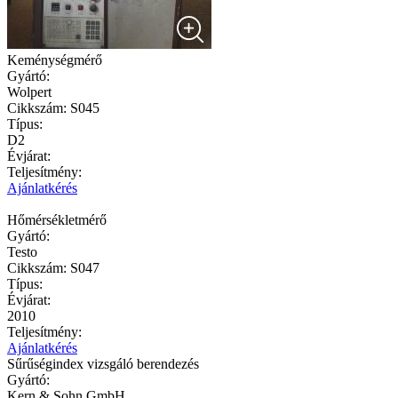
Keménységmérő
Gyártó:
Wolpert
Cikkszám:
S045
Típus:
D2
Évjárat:
Teljesítmény:
Ajánlatkérés
Hőmérsékletmérő
Gyártó:
Testo
Cikkszám:
S047
Típus:
Évjárat:
2010
Teljesítmény:
Ajánlatkérés
Sűrűségindex vizsgáló berendezés
Gyártó:
Kern & Sohn GmbH