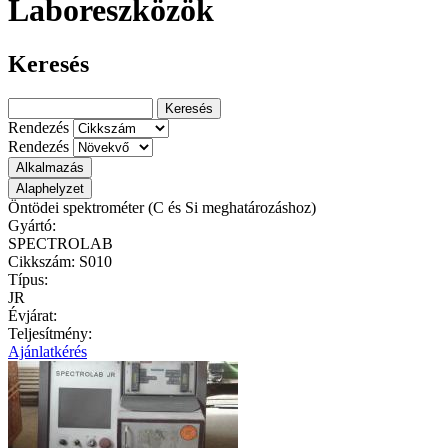
Laboreszközök
Keresés
Keresés
Rendezés
Rendezés
Öntödei spektrométer (C és Si meghatározáshoz)
Gyártó:
SPECTROLAB
Cikkszám:
S010
Típus:
JR
Évjárat:
Teljesítmény:
Ajánlatkérés