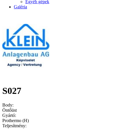
Egyéb gépek
Galéria
S027
Body:
Öntőüst
Gyártó:
Prothermo (H)
Teljesítmény: