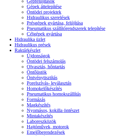
Gépfelújítások
Gépek áttelepítése
Öntödei projektek
Hidraulikus szerelések
Présgépek gyártása, felújítása
Pneumatikus szállítórendszerek telepítése
Célgépek gyártása
Hidraulika üzlet
Hidraulikus prések
Raktárkészlet
Újdonságok
Öntödei felszámolás
Olvasztás, hőntartás
Öntőüstök
Öntvénytisztítás
Porelszívás- leválasztás
Homokelőkészítés
Pneumatikus homokszállítás
Formázás
Magkészítés
Nyomásos, kokilla öntészet
Mintakészítés
Laboreszközök
Hajtóművek, motorok
Emelőberendezések