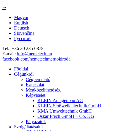
Jump to navigation
➝
Magyar
English
Deutsch
Slovenčina
Русский
Tel.: +36 20 235 6878
E-mail:
info@nemetech.hu
facebook.com/nemetechmernokiroda
Főoldal
Cégünkről
Cégbemutató
Kapcsolat
Megközelíthetőség
Képviselet
KLEIN Anlagenbau AG
KLEIN Stoßwellentechnik GmbH
KMA Umwelttechnik GmbH
Oskar Frech GmbH + Co. KG
Pályázatok
Szolgáltatásaink