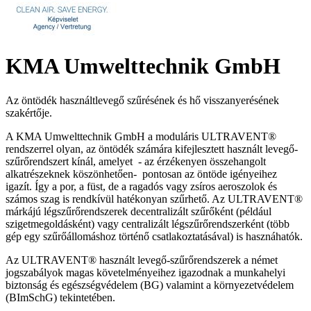
KMA Umwelttechnik GmbH
Az öntödék használtlevegő szűrésének és hő visszanyerésének
szakértője.
A KMA Umwelttechnik GmbH a moduláris ULTRAVENT®
rendszerrel olyan, az öntödék számára kifejlesztett használt levegő-
szűrőrendszert kínál, amelyet - az érzékenyen összehangolt
alkatrészeknek köszönhetően-
pontosan az öntöde igényeihez
igazít. Így a por, a füst, de a ragadós vagy zsíros aeroszolok és
számos szag is rendkívül hatékonyan szűrhető. Az ULTRAVENT®
márkájú légszűrőrendszerek decentralizált szűrőként (például
szigetmegoldásként) vagy centralizált légszűrőrendszerként (több
gép egy szűrőállomáshoz történő csatlakoztatásával) is hasznáhatók.
Az ULTRAVENT® használt levegő-szűrőrendszerek a német
jogszabályok magas követelményeihez igazodnak a munkahelyi
biztonság és egészségvédelem (BG) valamint a környezetvédelem
(BImSchG) tekintetében.