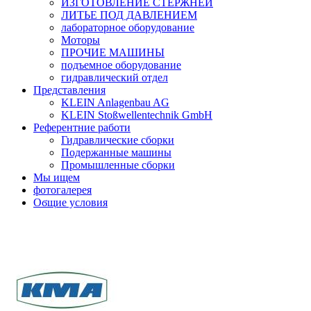
ИЗГОТОВЛЕНИЕ СТЕРЖНЕЙ
ЛИТЬЕ ПОД ДАВЛЕНИЕМ
лабораторное оборудование
Моторы
ПРОЧИЕ МАШИНЫ
подъемное оборудование
гидравлический отдел
Представления
KLEIN Anlagenbau AG
KLEIN Stoßwellentechnik GmbH
Референтние работи
Гидравлические сборки
Подержанные машины
Промышленные сборки
Мы ищем
фотогалерея
Oϭщие условия