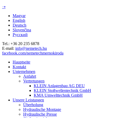
Jump to navigation
➝
Magyar
English
Deutsch
Slovenčina
Русский
Tel.: +36 20 235 6878
E-mail:
info@nemetech.hu
facebook.com/nemetechmernokiroda
Hauptseite
Kontakt
Unternehmen
Anfahrt
Vertretungen
KLEIN Anlagenbau AG DEU
KLEIN Stoßwellentechnik GmbH
KMA Umwelttechnik GmbH
Unsere Leistungen
Überholung
Hydraulische Montage
Hydraulische Presse