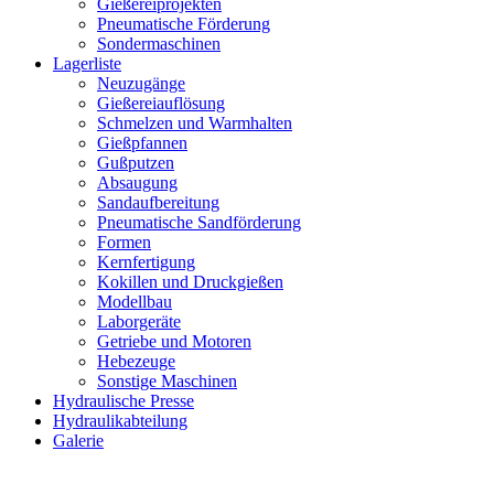
Gießereiprojekten
Pneumatische Förderung
Sondermaschinen
Lagerliste
Neuzugänge
Gießereiauflösung
Schmelzen und Warmhalten
Gießpfannen
Gußputzen
Absaugung
Sandaufbereitung
Pneumatische Sandförderung
Formen
Kernfertigung
Kokillen und Druckgießen
Modellbau
Laborgeräte
Getriebe und Motoren
Hebezeuge
Sonstige Maschinen
Hydraulische Presse
Hydraulikabteilung
Galerie